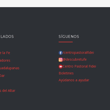
OLADOS
SÍGUENOS
/centropastoralfidei
e la Fe
@descubretufe
adores
Centro Pastoral Fidei
Guadalupanas
Boletines
Dar
Ayúdanos a ayudar
 del Altar