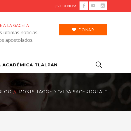
Facebook
Youtube
Instagram
¡SÍGUENOS!
Profile
Profile
Profile
E A LA GACETA
DONAR
as últimas noticias
os apostolados.
 ACADÉMICA TLALPAN
BLOG
POSTS TAGGED "VIDA SACERDOTAL"