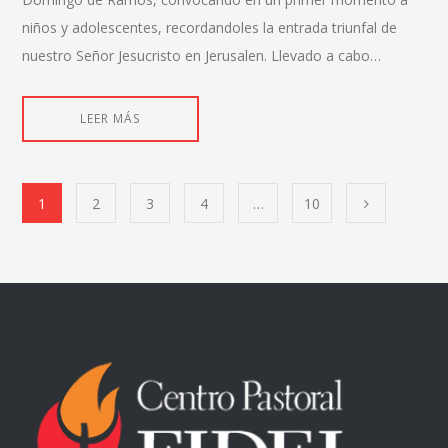
niños y adolescentes, recordandoles la entrada triunfal de
nuestro Señor Jesucristo en Jerusalen. Llevado a cabo…
LEER MÁS
1
2
3
4
…
10