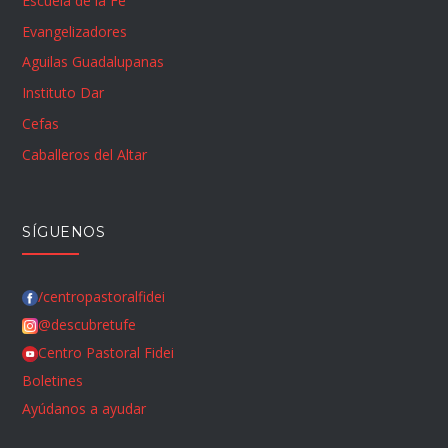
Escuela de la Fe
Evangelizadores
Aguilas Guadalupanas
Instituto Dar
Cefas
Caballeros del Altar
SÍGUENOS
/centropastoralfidei
@descubretufe
Centro Pastoral Fidei
Boletines
Ayúdanos a ayudar