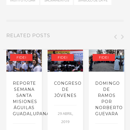
INSTITUTO DAR
SACRAMENTOS
SIMBOLO DE LA FE
RELATED POSTS
FIDEI
FIDEI
FIDEI
REPORTE
CONGRESO
DOMINGO
SEMANA
DE
DE
SANTA
JÓVENES
RAMOS
OS
MISIONES
POR
ÁGUILAS
NORBERTO
29 ABRIL,
GUADALUPANAS
GUEVARA
2019