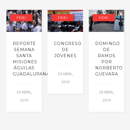
FIDEI
FIDEI
FIDEI
REPORTE
CONGRESO
DOMINGO
SEMANA
DE
DE
SANTA
JÓVENES
RAMOS
OS
MISIONES
POR
ÁGUILAS
NORBERTO
29 ABRIL,
GUADALUPANAS
GUEVARA
2019
29 ABRIL,
28 ABRIL,
2019
2019